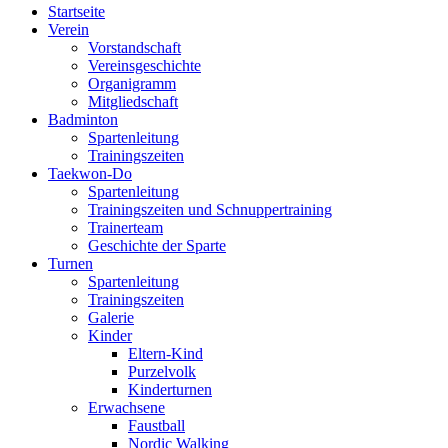
Startseite
Verein
Vorstandschaft
Vereinsgeschichte
Organigramm
Mitgliedschaft
Badminton
Spartenleitung
Trainingszeiten
Taekwon-Do
Spartenleitung
Trainingszeiten und Schnuppertraining
Trainerteam
Geschichte der Sparte
Turnen
Spartenleitung
Trainingszeiten
Galerie
Kinder
Eltern-Kind
Purzelvolk
Kinderturnen
Erwachsene
Faustball
Nordic Walking