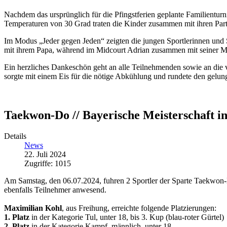
Nachdem das ursprünglich für die Pfingstferien geplante Familientu
Temperaturen von 30 Grad traten die Kinder zusammen mit ihren Par
Im Modus „Jeder gegen Jeden“ zeigten die jungen Sportlerinnen und Sp
mit ihrem Papa, während im Midcourt Adrian zusammen mit seiner Mam
Ein herzliches Dankeschön geht an alle Teilnehmenden sowie an die vie
sorgte mit einem Eis für die nötige Abkühlung und rundete den gelun
Taekwon-Do // Bayerische Meisterschaft 
Details
News
22. Juli 2024
Zugriffe: 1015
Am Samstag, den 06.07.2024, fuhren 2 Sportler der Sparte Taekwon-
ebenfalls Teilnehmer anwesend.
Maximilian Kohl
, aus Freihung, erreichte folgende Platzierungen:
1. Platz
in der Kategorie Tul, unter 18, bis 3. Kup (blau-roter Gürtel)
2. Platz
in der Kategorie Kampf, männlich, unter 18