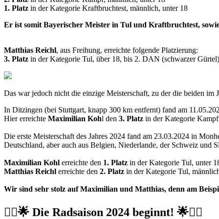
1. Platz
in der Kategorie Kraftbruchtest, männlich, unter 18
Er ist somit Bayerischer Meister in Tul und Kraftbruchtest, sow
Matthias Reichl
, aus Freihung, erreichte folgende Platzierung:
3. Platz
in der Kategorie Tul, über 18, bis 2. DAN (schwarzer Gürtel
Das war jedoch nicht die einzige Meisterschaft, zu der die beiden im J
In Ditzingen (bei Stuttgart, knapp 300 km entfernt) fand am 11.05.2
Hier erreichte
Maximilian Koh
l den
3. Platz
in der Kategorie Kampf,
Die erste Meisterschaft des Jahres 2024 fand am 23.03.2024 in Monhe
Deutschland, aber auch aus Belgien, Niederlande, der Schweiz und
Maximilian Kohl
erreichte den
1. Platz
in der Kategorie Tul, unter 1
Matthias Reichl
erreichte den
2. Platz
in der Kategorie Tul, männlic
Wir sind sehr stolz auf Maximilian und Matthias, denn am Beispie
🚴‍♂️🌟 Die Radsaison 2024 beginnt! 🌟🚴‍♀️