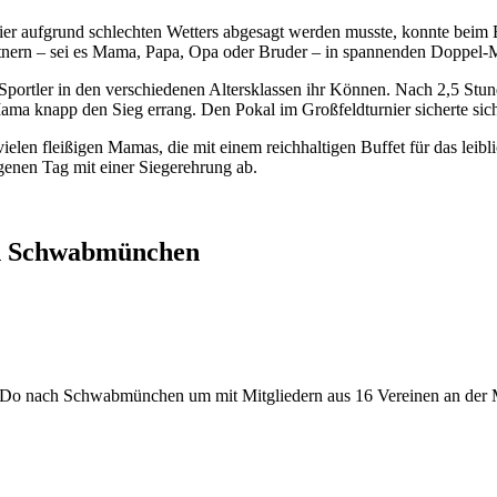
rnier aufgrund schlechten Wetters abgesagt werden musste, konnte bei
tnern – sei es Mama, Papa, Opa oder Bruder – in spannenden Doppel-
ortler in den verschiedenen Altersklassen ihr Können. Nach 2,5 Stunde
a knapp den Sieg errang. Den Pokal im Großfeldturnier sicherte sich
len fleißigen Mamas, die mit einem reichhaltigen Buffet für das leiblic
genen Tag mit einer Siegerehrung ab.
in Schwabmünchen
Do nach Schwabmünchen um mit Mitgliedern aus 16 Vereinen an der Me