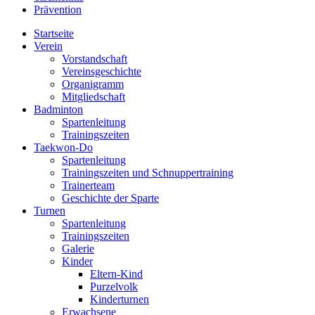
Prävention
Startseite
Verein
Vorstandschaft
Vereinsgeschichte
Organigramm
Mitgliedschaft
Badminton
Spartenleitung
Trainingszeiten
Taekwon-Do
Spartenleitung
Trainingszeiten und Schnuppertraining
Trainerteam
Geschichte der Sparte
Turnen
Spartenleitung
Trainingszeiten
Galerie
Kinder
Eltern-Kind
Purzelvolk
Kinderturnen
Erwachsene