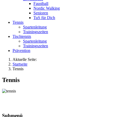
Faustball
Nordic Walking
Senioren
TuS für Dich
Tennis
Spartenleitung
Trainingszeiten
Tischtennis
Spartenleitung
Trainingszeiten
Prävention
Aktuelle Seite:
Startseite
Tennis
Tennis
Submenü