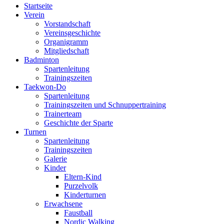
Startseite
Verein
Vorstandschaft
Vereinsgeschichte
Organigramm
Mitgliedschaft
Badminton
Spartenleitung
Trainingszeiten
Taekwon-Do
Spartenleitung
Trainingszeiten und Schnuppertraining
Trainerteam
Geschichte der Sparte
Turnen
Spartenleitung
Trainingszeiten
Galerie
Kinder
Eltern-Kind
Purzelvolk
Kinderturnen
Erwachsene
Faustball
Nordic Walking