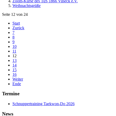
Zoom-Kurse des TuS 1866 Vilseck e.V.
Weihnachtsgrüße
Seite 12 von 24
Start
Zurück
7
8
9
10
11
12
13
14
15
16
Weiter
Ende
Termine
Schnuppertraining Taekwon-Do 2026
News